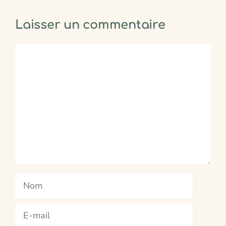
Laisser un commentaire
Commentaire
Nom
E-
mail